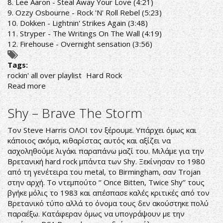
8. Lee Aaron - Steal Away Your Love (4:21)
9. Ozzy Osbourne - Rock 'N' Roll Rebel (5:23)
10. Dokken - Lightnin' Strikes Again (3:48)
11. Stryper - The Writings On The Wall (4:19)
12. Firehouse - Overnight sensation (3:56)
Tags:
rockin' all over playlist
Hard Rock
Read more
about
ROCKIN'
ALL
Shy ‎– Brave The Storm
OVER
RADIO
Τον Steve Harris ΟΛΟΙ τον ξέρουμε. Υπάρχει όμως και
SHOW
κάποιος ακόμα, κιθαρίστας αυτός και αξίζει να
20/7/20
ασχοληθούμε λιγάκι παραπάνω μαζί του. Μιλάμε για την
PLAYLIST
Βρετανική hard rock μπάντα των Shy. Ξεκίνησαν το 1980
από τη γενέτειρα του metal, το Birmingham, σαν Trojan
στην αρχή. Το ντεμπούτο ‘’ Once Bitten, Twice Shy’’ τους
βγήκε μόλις το 1983 και απέσπασε καλές κριτικές από τον
Βρετανικό τύπο αλλά το όνομα τους δεν ακούστηκε πολύ
παραέξω. Κατάφεραν όμως να υπογράψουν με την