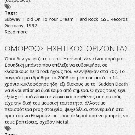
(σαξόφωνο).
Tags:
Subway
Hold On To Your Dream
Hard Rock
GSE Records
Germany
1992
Read more
about
Subway
‎–
ΟΜΟΡΦΟΣ ΗΧΗΤΙΚΟΣ ΟΡΙΖΟΝΤΑΣ
Hold
On
Όσοι δεν γνωρίζετε τι εστί Horisont, δεν είναι παρά μια
To
Σουηδική μπάντα που επέλεξε να ευδοκιμήσει σε
Your
κλασσικούς hard rock ήχους που γεννήθηκαν στα 70ς. Το
Dream
συγκρότημα ιδρύθηκε το 2006 και μέσα σε αυτά τα 14
χρόνια κυκλοφόρησε ήδη έξι δίσκους με το ‘’Sudden Death’’
να είναι επίσημα διαθέσιμο από σήμερα. Ο ήχος τους έχει
εξελιχτεί από δίσκο σε δίσκο και ο καθένας από αυτούς
είχε την δική του μουσική ταυτότητα, άλλοτε με
περισσότερα prog στοιχεία, ψυχεδέλια, στονερικά ή στα
όρια του να θεωρούνται τόσο σκληροί που να μπορείς να
τους βαπτίσεις, σχεδόν Metal.
Tags: