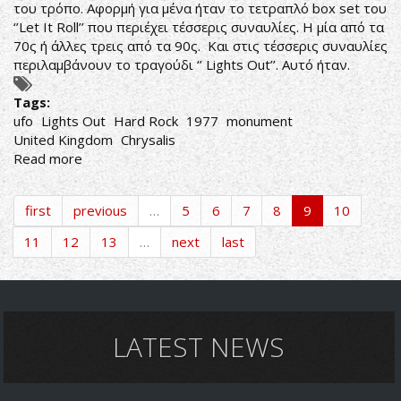
του τρόπο. Αφορμή για μένα ήταν το τετραπλό box set του
‘’Let It Roll’’ που περιέχει τέσσερις συναυλίες. H μία από τα
70ς ή άλλες τρεις από τα 90ς. Και στις τέσσερις συναυλίες
περιλαμβάνουν το τραγούδι ‘’ Lights Out’’. Αυτό ήταν.
Tags:
ufo
Lights Out
Hard Rock
1977
monument
United Kingdom
Chrysalis
Read more
about
UFO-
Lights
first
previous
…
5
6
7
8
9
10
Out
11
12
13
…
next
last
LATEST NEWS