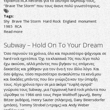
τεράστια RCA Records για το δεύτερο άλμπουμ τους,
‘’Brave The Storm’’ που τους έκανε πολύ γνωστότερους.
Tags:
Shy
Brave The Storm
Hard Rock
England
monument
1985
RCA
Read more
about
Shy
‎–
Subway ‎– Hold On To Your Dream
Brave
The
Όσο περνούν τα χρόνια, όλο και περισσότερο ψάχνομαι σε
Storm
hard rock ηχοτόπια. Όχι τα κλασσικά 70ς που λίγο πολύ
έχω ακούσει, αλλά μπάντες που βγήκαν τις επόμενες
δεκαετίες και χάθηκαν για τον ένα ή τον άλλο λόγο. Και
όσο ψάχνω, τόσο περισσότερο ανακαλύπτω τα κενά μου
και δεκάδες μπάντες που δεν γνώριζα καν την ύπαρξη
τους. Λίγα χρόνια πριν σε μια ακόμα ‘’τυφλή αγορά’’
γνώρισα τους Subway, μια Γερμανική hard rock μπάντα που
ιδρύθηκε το 1986 από τους Pepe Wolthoff (φωνή), Bemy
Bitzer (κιθάρα), Henry Sauter (πλήκτρα), Dany Beiersdorfer
(μπάσο), Tommy Strobel (ντραμς) και Andy Weber