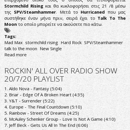
Stormchild Rising
και θα κυκλοφορήσει στις 21 /8 μέσω
της
SPV/Steamhammer
. Μετά το
Hurricaned
που μας
συστήθηκε έναν μήνα πριν, σειρά έχει το
Talk To The
Moon
το οποίο μπορείτε να ακούσετε πιο κάτω.
Tags:
Mad Max
stormchild rising
Hard Rock
SPV/Steamhammer
talk to the moon
New Single
Read more
about
MAD
MAX:
ROCKIN' ALL OVER RADIO SHOW
ΝΕΟ
20/7/20 PLAYLIST
SINGLE
ΑΠΟ
1. Aldo Nova - Fantasy (5:04)
ΤΟΝ
2. Briar - Edge Of A Broken Heart (4:35)
ΕΠΕΡΧΟΜΕΝΟ
3. Y&T - Surrender (5:22)
ΔΙΣΚΟ
4. Europe - The Final Countdown (5:10)
5. Rainbow - Street Of Dreams (4:25)
6. McAuley Schenker Group - Love Is Not A Game (4:10)
7. Jeff Beck - Gets Us All In The End (6:06)