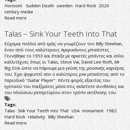
Horisont ‎
Sudden Death
sweden
Hard Rock
2020
century media
Read more
about
ΟΜΟΡΦΟΣ
ΗΧΗΤΙΚΟΣ
Talas ‎– Sink Your Teeth Into That
ΟΡΙΖΟΝΤΑΣ
Εύχομαι πολλοί από εμάς να γνωρίζουν τον Billy Sheehan,
έναν από τους καλύτερους Αμερικάνους μπασίστες.
Γεννήθηκε το 1953 και έπαιξε με αρκετές μπάντες και σόλο
καλλιτέχνες όπως οι Talas, Steve Vai, David Lee Roth, Mr
Big έτσι ώστε να πάρουμε μια γεύση της μουσικής καριέρας
του. Έχει ψηφιστεί σαν ο καλύτερος ροκ μπασίστας από το
περιοδικό ‘’Guitar Player’’ πέντε φορές εξαιτίας του
ηγετικού του παιξίματος μέσα στις εκάστοτε συνθέσεις και
του πλούσιου ρεπερτορίου στον τρόπο εκτέλεσης του.
Tags:
Talas
Sink Your Teeth Into That
USA
monument
1982
Hard Rock
relativity
Billy Sheehan
Read more
about
Talas