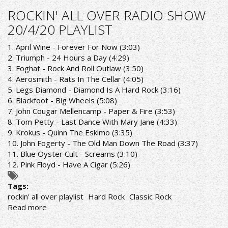
‎–
ROCKIN' ALL OVER RADIO SHOW
Sink
20/4/20 PLAYLIST
Your
Teeth
1. April Wine - Forever For Now (3:03)
Into
2. Triumph - 24 Hours a Day (4:29)
That
3. Foghat - Rock And Roll Outlaw (3:50)
4. Aerosmith - Rats In The Cellar (4:05)
5. Legs Diamond - Diamond Is A Hard Rock (3:16)
6. Blackfoot - Big Wheels (5:08)
7. John Cougar Mellencamp - Paper & Fire (3:53)
8. Tom Petty - Last Dance With Mary Jane (4:33)
9. Krokus - Quinn The Eskimo (3:35)
10. John Fogerty - The Old Man Down The Road (3:37)
11. Blue Oyster Cult - Screams (3:10)
12. Pink Floyd - Have A Cigar (5:26)
Tags:
rockin' all over playlist
Hard Rock
Classic Rock
Read more
about
ROCKIN'