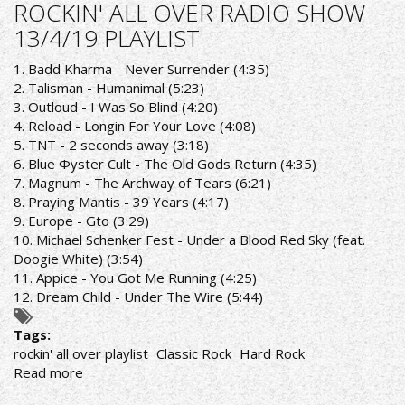
ALL
ROCKIN' ALL OVER RADIO SHOW
OVER
13/4/19 PLAYLIST
RADIO
SHOW
1. Badd Kharma - Never Surrender (4:35)
20/4/20
2. Talisman - Humanimal (5:23)
PLAYLIST
3. Outloud - I Was So Blind (4:20)
4. Reload - Longin For Your Love (4:08)
5. TNT - 2 seconds away (3:18)
6. Blue Φyster Cult - The Old Gods Return (4:35)
7. Magnum - The Archway of Tears (6:21)
8. Praying Mantis - 39 Years (4:17)
9. Europe - Gto (3:29)
10. Michael Schenker Fest - Under a Blood Red Sky (feat.
Doogie White) (3:54)
11. Appice - You Got Me Running (4:25)
12. Dream Child - Under The Wire (5:44)
Tags:
rockin' all over playlist
Classic Rock
Hard Rock
Read more
about
ROCKIN'