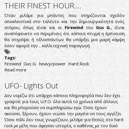
ALL
THEIR FINEST HOUR....
OVER
RADIO
Όταν μιλάμε για μπάντες που στηρίζονται σχεδόν
SHOW
αποκλειστικά στο ταλέντο και την δημιουργικότητα ενός
13/4/19
ατόμου, όπως είναι και οι
Firewind
του
Gus G.
, είναι
PLAYLIST
αναπόφευκτο να περιμένεις ότι κάποια στιγμή η έμπνευση
θα στερέψει ή τέλοσπάντων θα υπάρξει μια μικρή κάμψη
όσον αφορά την… καλλιτεχνική παραγωγή.
Tags:
Firewind
Gus G.
heavy/power
Hard Rock
Read more
about
THEIR
FINEST
UFO- Lights Out
HOUR....
Δεν νομίζω ότι υπάρχει κάποια πληροφορία που δεν έχει
γραφτεί για τους U.F.O. όλα αυτά τα χρόνια από άλλους
και θα μπορούσα να συμπληρώσω εγώ. Όσοι έχουν
ακούσει, ξέρουν, έχουν νιώσει την μαγεία να τους αγγίζει.
Όσοι πάλι δεν τους γνωρίζουν, μιλάμε για Θεούς στο hard
rock με μέλη που άφησαν ιστορία, ο καθένας με τον δικό