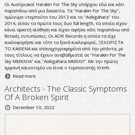
Οι Αυστριακοί Harakiri For The Sky υπάρχου εδώ και κάτι
παραπάνω από μια δεκαετία. Τα ‘’Harakiri For The Sky’’,
ομώνυμο ντεμπούτο του 2012 και το ‘’Αokigahara’’ του
2014, είσαν τα πρώτα τους δυο full length, τα οποία είχαν
κάνει αρκετή αίσθηση και είχαν αφήσει κάτι παραπάνω από
θετικές εντυπώσεις. Οι AOR Records η οποία τα είχε
κυκλοφορήσει και τότε τα ξανά κυκλοφορεί, ΞΕΧΩΡΙΣΤΑ
ΤΟ ΚΑΘΕΝΑ και επανηχογραφημένα από την μπάντα, με
τους τίτλους να έχουν αναβαθμιστεί σε ‘’Harakiri For The
Sky MMXXIIA’’ και ‘’Αokigahara MMXXII’’. Με την πρώτη
εμφανή καινοτομία να είναι ο τυμπανιστής Krimh.
Read more
Architects - The Classic Symptoms
Of A Broken Spirit
December 10, 2022