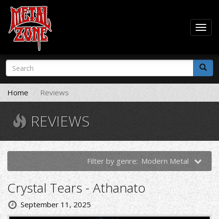
Togg
navig
Skip
Search
to
form
main
Search
content
Home
Reviews
REVIEWS
Filter by genre:
Modern Metal
Crystal Tears - Athanato
September 11, 2025