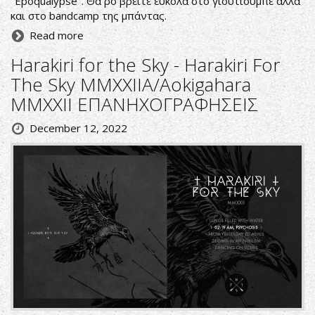
‘’Epoqualypse’’. Θα ρο βρείτε εύκολα στο γιουτιούμπε αλλά
και στο bandcamp της μπάντας.
Read more
Harakiri for the Sky - Harakiri For
The Sky MMXXIIA/Αokigahara
MMXXII ΕΠΑΝΗΧΟΓΡΑΦΗΣΕΙΣ
December 12, 2022