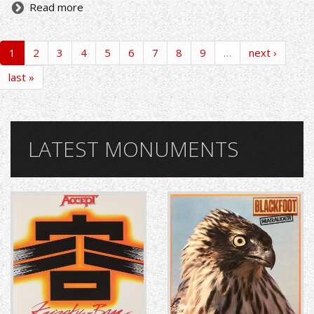
Read more
1
2
3
4
5
6
7
8
9
…
next ›
last »
LATEST MONUMENTS