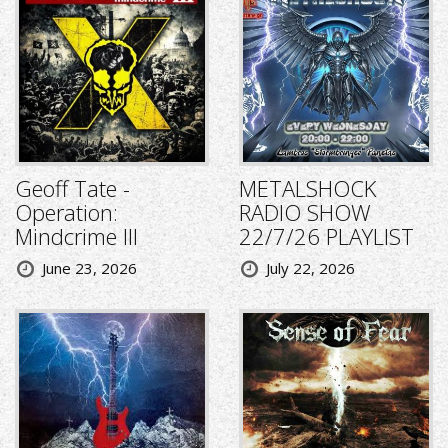
Geoff Tate -
METALSHOCK
Operation:
RADIO SHOW
Mindcrime III
22/7/26 PLAYLIST
June 23, 2026
July 22, 2026