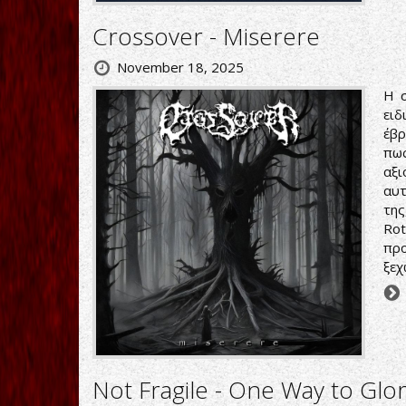
Crossover - Miserere
November 18, 2025
Η σ
ειδ
έβρ
πως
αξι
αυτ
της
Rot
προ
ξεχ
Not Fragile - One Way to Glo