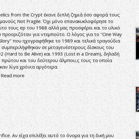
elics from the Crypt έκανε διπλή ζημιά όσο αφορά τους
μανούς Not Fragile. Όχι μόνο επανακυκλοφόρησε το
το τους ep του 1988 αλλά μας προσφέρει και το υλικό
 προοριζόταν για ντεμπούτο. Ο λόγος για το ''One Way
Glory'' που ηχογραφήθηκε το 1989 και τελικά τραγούδια
 συμπεριλήφθηκαν σε μεταγενέστερους δίσκους του
2 (Hard to Be Alive) και 1993 (Lost in a Dream), δηλαδή
 πρώτου και του δεύτερου άλμπου,ς τους τα οποία
καν λίγα χρόνια αργότερα.
Read more
rifice. Αν είχα επιλέξει αυτό το όνομα για τη δική μου