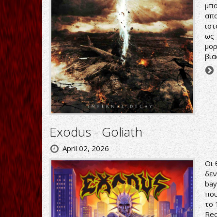
μπ
απ
ιστ
ως 
μορ
βια
Exodus - Goliath
April 02, 2026
Οι 
δεν
bay
που
το 
Rec