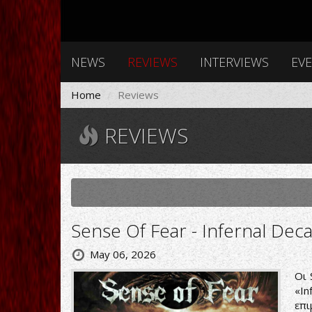
NEWS
REVIEWS
INTERVIEWS
EV
Home
Reviews
REVIEWS
Sense Of Fear - Infernal Dec
May 06, 2026
Οι 
«I
επι