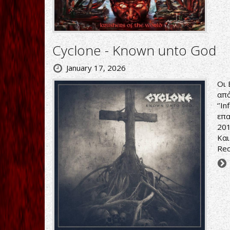
Cyclone - Known unto God
January 17, 2026
Οι 
από
‘’I
επα
201
Και
Rec