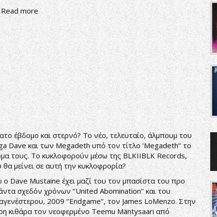
Read more
ατο έβδομο και στερνό? Το νέο, τελευταίο, άλμπουμ του
a Dave και των Megadeth υπό τον τίτλο ’Megadeth’’ το
μα τους. Το κυκλοφορούν μέσω της BLKIIBLK Records,
 θα μείνει σε αυτή την κυκλοφρορία?
 ο Dave Mustaine έχει μαζί του τον μπασίστα του προ
άντα σχεδόν χρόνων ‘’United Abomination’’ και του
αγενέστερου, 2009 ‘’Endgame’’, τον James LoMenzo. Στην
ρη κιθάρα τον νεοφερμένο Teemu Mäntysaari από