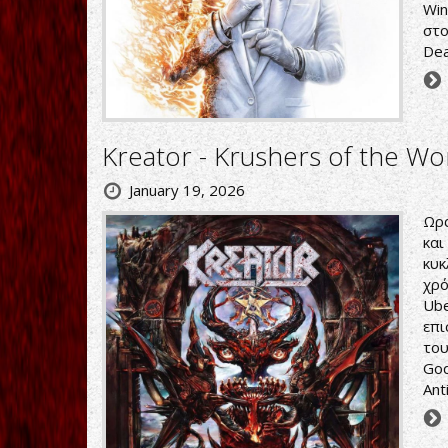
Win
στο
Dead
Kreator - Krushers of the Wo
January 19, 2026
Ωρα
και
κυκ
χρό
Ube
επι
του
God
Ant