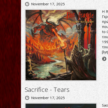
November 17, 2025
Η R
Γερ
πρώ
που
to 
του
199
του
βγή
Sacrifice - Tears
November 17, 2025
Sac