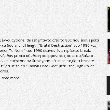
Βέλγοι Cyclone, thrash μπάντα από τα 80ς που έκανε μετά
 τα δυο της full length ‘’Brutal Destruction’’ του 1986 και
nferior To None’’ του 1990 έκαναν ένα τεράστιο break,
νήρθαν με νέα σύνθεση σε εμφανίσεις σε φεστιβάλ,το
8 και επέστρεψαν δισκογραφικά με το single ‘’Eliminate’’.
 τώρα με το ep ‘’Known Unto God’’ μέσω της High Roller
ords.
Read more