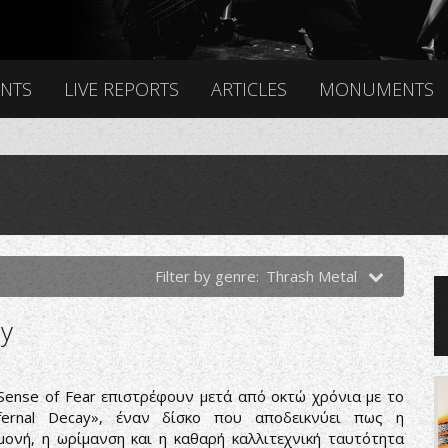
ENTS
LIVE REPORTS
ARTICLES
MONUMENTS
Filter by genre:
Thrash Metal
ay
Sense of Fear επιστρέφουν μετά από οκτώ χρόνια με το
nfernal Decay», έναν δίσκο που αποδεικνύει πως η
μονή, η ωρίμανση και η καθαρή καλλιτεχνική ταυτότητα