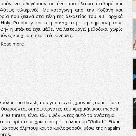
ορούν να οδηγήσουν σε ένα αποτέλεσμα στιβαρό και
ολύτως ειλικρινές. Με καταγωγή από την Κοζάνη και
ορία που ξεκινά στα τέλη της δεκαετίας του ’90 –αρχικά
Holy Prophecy και στη συνέχεια με τη σημερινή τους
φή– η μπάντα έχει μάθει να λειτουργεί μεθοδικά, χωρίς
σύνες και χωρίς περιττές κινήσεις.
Read more
θρύλοι του thrash, που για ατυχείς χρονικές συμπτώσεις
 θεωρούνται οι πρωτεργάτες του Αμερικάνικου, made in
 area thrash, είναι εδώ υψόνωντας αυτό το ανάστημα
 η ιστορία τους χρωστάει με το άλμπουμ ‘’Goliath’’. Είναι
12ο τους άλμπουμ και το κυκλοφορούν μέσω της Napalm
ords.