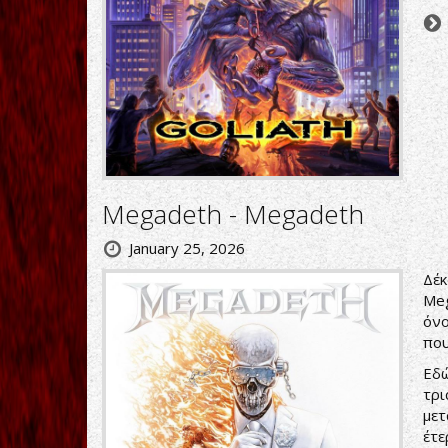
Megadeth - Megadeth
January 25, 2026
Δέκ
Meg
όνο
που
Εδώ
τρι
μετ
έτε