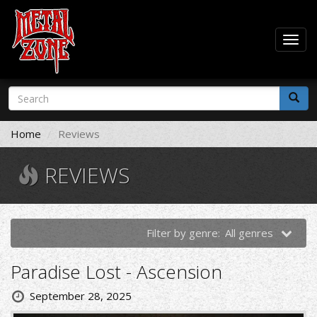
Togg
navig
Skip
Search
to
form
main
Search
content
Home
Reviews
REVIEWS
Filter by genre:
All genres
Paradise Lost - Ascension
September 28, 2025