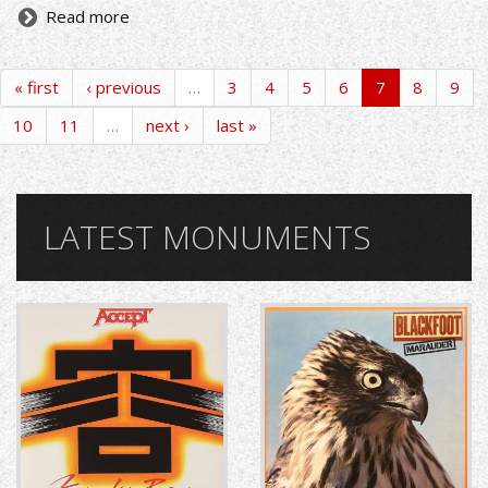
Read more
« first
‹ previous
…
3
4
5
6
7
8
9
10
11
…
next ›
last »
LATEST MONUMENTS