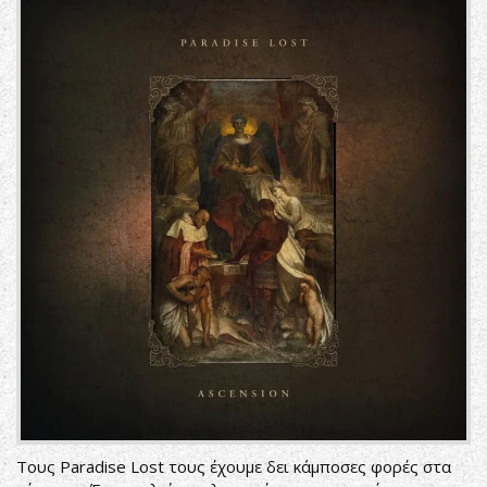
Τους Paradise Lost τους έχουμε δει κάμποσες φορές στα