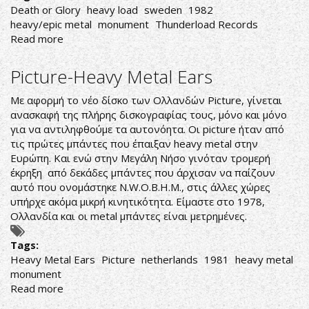
Death or Glory
heavy load
sweden
1982
heavy/epic metal
monument
Thunderload Records
Read more
about
Heavy
Load-
Picture-Heavy Metal Ears
Death
or
Με αφορμή το νέο δίσκο των Ολλανδών Picture, γίνεται
Glory
ανασκαφή της πλήρης δισκογραφίας τους, μόνο και μόνο
για να αντιληφθούμε τα αυτονόητα. Οι picture ήταν από
τις πρώτες μπάντες που έπαιξαν heavy metal στην
Ευρώπη. Και ενώ στην Μεγάλη Νήσο γινόταν τρομερή
έκρηξη από δεκάδες μπάντες που άρχισαν να παίζουν
αυτό που ονομάστηκε N.W.O.B.H.M., στις άλλες χώρες
υπήρχε ακόμα μικρή κινητικότητα. Είμαστε στο 1978,
Ολλανδία και οι metal μπάντες είναι μετρημένες.
Tags:
Heavy Metal Ears
Picture
netherlands
1981
heavy metal
monument
Read more
about
Picture-