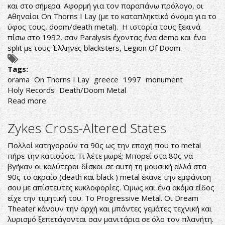
και στο σήμερα. Αφορμή για τον παραπάνω πρόλογο, οι
Αθηναίοι On Thorns I Lay (με το καταπληκτικό όνομα για το
ύφος τους, doom/death metal). Η ιστορία τους ξεκινά
πίσω στο 1992, σαν Paralysis έχοντας ένα demo και ένα
split με τους Έλληνες blacksters, Legion Of Doom.
Tags:
orama
On Thorns I Lay
greece
1997
monument
Holy Records
Death/Doom Metal
Read more
about
On
Thorns
Zykes Cross-Altered States
I
Lay-
Πολλοί κατηγορούν τα 90ς ως την εποχή που το metal
Orama
πήρε την κατιούσα. Τι λέτε μωρέ; Μπορεί στα 80ς να
βγήκαν οι καλύτεροι δίσκοι σε αυτή τη μουσική αλλά στα
90ς το ακραίο (death και black ) metal έκανε την εμφάνιση
σου με απίστευτες κυκλοφορίες. Όμως και ένα ακόμα είδος
είχε την τιμητική του. Το Progressive Metal. Οι Dream
Theater κάνουν την αρχή και μπάντες γεμάτες τεχνική και
λυρισμό ξεπετάγονται σαν μανιτάρια σε όλο τον πλανήτη.