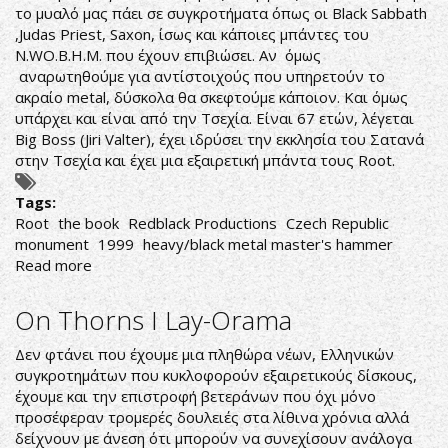
το μυαλό μας πάει σε συγκροτήματα όπως οι Black Sabbath
,Judas Priest, Saxon, ίσως και κάποιες μπάντες του
N.WO.B.H.M. που έχουν επιβιώσει. Αν όμως
αναρωτηθούμε για αντίστοιχούς που υπηρετούν το
ακραίο metal, δύσκολα θα σκεφτούμε κάποιον. Και όμως
υπάρχει και είναι από την Τσεχία. Είναι 67 ετών, λέγεται
Big Boss (Jiri Valter), έχει ιδρύσει την εκκλησία του Σατανά
στην Τσεχία και έχει μια εξαιρετική μπάντα τους Root.
Tags:
Root
the book
Redblack Productions
Czech Republic
monument
1999
heavy/black metal master's hammer
Read more
about
Root-
The
On Thorns I Lay-Orama
Book
Δεν φτάνει που έχουμε μια πληθώρα νέων, Ελληνικών
συγκροτημάτων που κυκλοφορούν εξαιρετικούς δίσκους,
έχουμε και την επιστροφή βετεράνων που όχι μόνο
προσέφεραν τρομερές δουλειές στα λίθινα χρόνια αλλά
δείχνουν με άνεση ότι μπορούν να συνεχίσουν ανάλογα