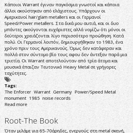
Race
Κάποιοι Warrant έγιναν παγκόσμια γνωστοί και κάποια
άλλοι ακούστηκαν από ελάχιστους. Υπάρχουν οι
Αμερικανοί hair/glam metallers και οι Γερμανοί
Speed/Power metallers. Στα δικά μου αυτιά, και οι δυο
μπάντες ακούγονται ευχάριστες αλλά νομίζω ότι μόνοι οι
δεύτεροι χρειάζονται λίγο περισσότερο προώθηση. Κατά
πολύ. Οι Γερμανοί λοιπόν, δημιουργήθηκαν το 1983, ένα
χρόνο πριν τους Αμερικανούς. Όμως δεν κατάφεραν και
πολλά στον σύντομο βίο τους αφου δεν άντεξαν παρά μια
τριετία. Οι Warrant αποτελούνταν από τρία άτομα και
μουσικά έπαιζαν Τευτονικό Heavy Metal σε γρήγορες
ταχύτητες.
Tags:
The Enforcer
Warrant
Germany
Power/Speed Metal
monument
1985
noise records
Read more
about
Warrant-
The
Root-The Book
Enforcer
Όταν μιλάμε για 65-70άρηδες, ενεργούς στη metal σκηνή,