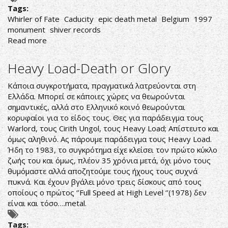
Tags:
Whirler of Fate
Caducity
epic death metal
Belgium
1997
monument
shiver records
Read more
about
Caducity-
Whirler
Heavy Load-Death or Glory
of
Fate
Κάποια συγκροτήματα, πραγματικά λατρεύονται στη
Ελλάδα. Μπορεί σε κάποιες χώρες να θεωρούνται
σημαντικές, αλλά στο Ελληνικό κοινό θεωρούνται
κορυφαίοι για το είδος τους. Θες για παράδειγμα τους
Warlord, τους Cirith Ungol, τους Heavy Load; Απίστευτο και
όμως αληθινό. Ας πάρουμε παράδειγμα τους Heavy Load.
Ήδη το 1983, το συγκρότημα είχε κλείσει τον πρώτο κύκλο
ζωής του και όμως, πλέον 35 χρόνια μετά, όχι μόνο τους
θυμόμαστε αλλά αποζητούμε τους ήχους τους συχνά
πυκνά. Και έχουν βγάλει μόνο τρεις δίσκους από τους
οποίους ο πρώτος ‘’Full Speed at High Level ‘’(1978) δεν
είναι και τόσο….metal.
Tags: