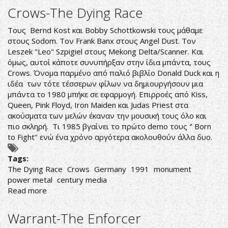
Heavy
Crows-The Dying Race
Metal
Ears
Τους Bernd Kost και Bobby Schottkowski τους μάθαμε
στους Sodom. Τον Frank Banx στους Angel Dust. Τον
Leszek "Leo" Szpigiel στους Mekong Delta/Scanner. Και
όμως, αυτοί κάποτε συνυπήρξαν στην ίδια μπάντα, τους
Crows. Όνομα παρμένο από παλιό βιβλίο Donald Duck και η
ιδέα των τότε τέσσερων φίλων να δημιουργήσουν μια
μπάντα το 1980 μπήκε σε εφαρμογή. Επιρροές από Kiss,
Queen, Pink Floyd, Iron Maiden και Judas Priest στα
ακούσματα των μελών έκαναν την μουσική τους όλο και
πιο σκληρή. Τι 1985 βγαίνει το πρώτο demo τους
‘
’ Born
to Fight’’ ενώ ένα χρόνο αργότερα ακολουθούν άλλα δυο.
Tags:
The Dying Race
Crows
Germany
1991
monument
power metal
century media
Read more
about
Crows-
The
Warrant-The Enforcer
Dying