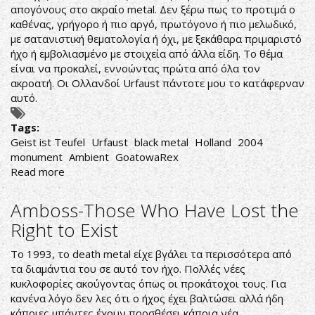
απογόνους στο ακραίο metal. Δεν ξέρω πως το προτιμά ο
καθένας, γρήγορο ή πιο αργό, πρωτόγονο ή πιο μελωδικό,
με σατανιστική θεματολογία ή όχι, με ξεκάθαρα πριμαριστό
ήχο ή εμβολιασμένο με στοιχεία από άλλα είδη. Το θέμα
είναι να προκαλεί, εννοώντας πρώτα από όλα τον
ακροατή. Οι Ολλανδοί Urfaust πάντοτε μου το κατάφερναν
αυτό.
Tags:
Geist ist Teufel
Urfaust
black metal
Holland
2004
monument
Ambient
GoatowaRex
Read more
about
Urfaust-
Geist
Amboss-Those Who Have Lost the
ist
Right to Exist
Teufel
To 1993, το death metal είχε βγάλει τα περισσότερα από
τα διαμάντια του σε αυτό τον ήχο. Πολλές νέες
κυκλοφορίες ακούγοντας όπως οι προκάτοχοι τους. Για
κανένα λόγο δεν λες ότι ο ήχος έχει βαλτώσει αλλά ήδη
κάποιες μπάντες έχουν προσθέσει κάποια νέα