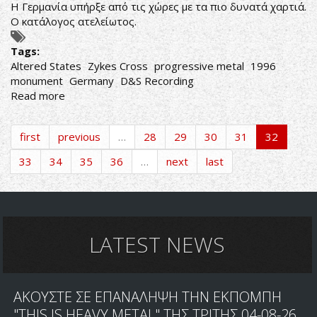
Η Γερμανία υπήρξε από τις χώρες με τα πιο δυνατά χαρτιά.
Ο κατάλογος ατελείωτος.
Tags:
Altered States
Zykes Cross
progressive metal
1996
monument
Germany
D&S Recording
Read more
about
Zykes
Cross-
first
previous
…
28
29
30
31
32
Altered
States
33
34
35
36
…
next
last
LATEST NEWS
ΑΚΟΥΣΤΕ ΣΕ ΕΠΑΝΑΛΗΨΗ ΤΗΝ ΕΚΠΟΜΠΗ
"THIS IS HEAVY METAL" ΤΗΣ ΤΡΙΤΗΣ 04-08-26