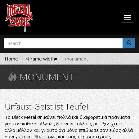
Togg
navig
Skip
Search
to
form
main
Search
content
Home
<iframe width=
monument
MONUMENT
Urfaust-Geist ist Teufel
Το Black Metal σημαίνει πολλά και διαφορετικά πράγματα
για τον καθένα. Αλλιώς ξεκίνησε, αλλιώς μετεξελίχτηκε
αλλά μάλλον και γι αυτό όχι μόνο επιβίωσε σαν είδος αλλά
συνεχίζει και δίνει ίσως και τους περισσότερους