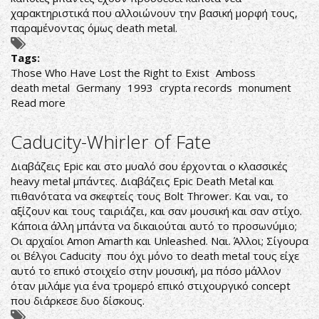
χαρακτηριστικά που αλλοιώνουν την βασική μορφή τους,
παραμένοντας όμως death metal.
Tags:
Those Who Have Lost the Right to Exist
Amboss
death metal
Germany
1993
crypta records
monument
Read more
about
Amboss-
Those
Caducity-Whirler of Fate
Who
Have
Διαβάζεις Epic και στο μυαλό σου έρχονται ο κλασσικές
Lost
heavy metal μπάντες. Διαβάζεις Epic Death Metal και
the
πιθανότατα να σκεφτείς τους Bolt Thrower. Και ναι, το
Right
αξίζουν και τους ταιριάζει, και σαν μουσική και σαν στίχο.
to
Κάποια άλλη μπάντα να δικαιούται αυτό το προσωνύμιο;
Exist
Οι αρχαίοι Amon Amarth και Unleashed. Ναι. Άλλοι; Σίγουρα
οι Βέλγοι Caducity που όχι μόνο το death metal τους είχε
αυτό το επικό στοιχείο στην μουσική, μα πόσο μάλλον
όταν μιλάμε για ένα τρομερό επικό στιχουργικό concept
που διάρκεσε δυο δίσκους.