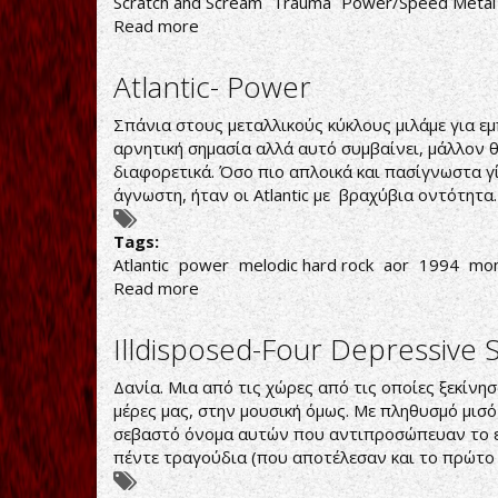
Scratch and Scream
Trauma
Power/Speed Metal
Read more
about
Trauma-
Scratch
Atlantic- Power
and
Scream
Σπάνια στους μεταλλικούς κύκλους μιλάμε για εμπ
αρνητική σημασία αλλά αυτό συμβαίνει, μάλλον θ
διαφορετικά. Όσο πιο απλοικά και πασίγνωστα γ
άγνωστη, ήταν οι Atlantic με βραχύβια οντότητα
Tags:
Atlantic
power
melodic hard rock
aor
1994
mo
Read more
about
Atlantic-
Power
Illdisposed-Four Depressive 
Δανία. Μια από τις χώρες από τις οποίες ξεκίνησ
μέρες μας, στην μουσική όμως. Με πληθυσμό μισό
σεβαστό όνομα αυτών που αντιπροσώπευαν το είδο
πέντε τραγούδια (που αποτέλεσαν και το πρώτο