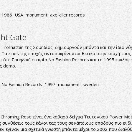
1986
USA
monument
axe killer records
ght Gate
 Trollhättan της Σουηδίας δημιουργούν μπάντα και την ίδια ν
al. Τα zines της εποχής ανταποκρίνονται θετικά στην εποχή του
τότε Σουηδική εταιρία No Fashion Records και το 1995 κυκλοφορ
υς demo.
No Fashion Records
1997
monument
sweden
 Chroming Rose είναι ένα καθαρό δείγμα Τευτονικού Power Meta
ς συνθέσεις τους κάνοντας τους σε κάποιους οπαδούς πιο ενδι
δεν έγιναν μια σχετικά γνωστή μπάντα μέχρι το 2002 που διαλ