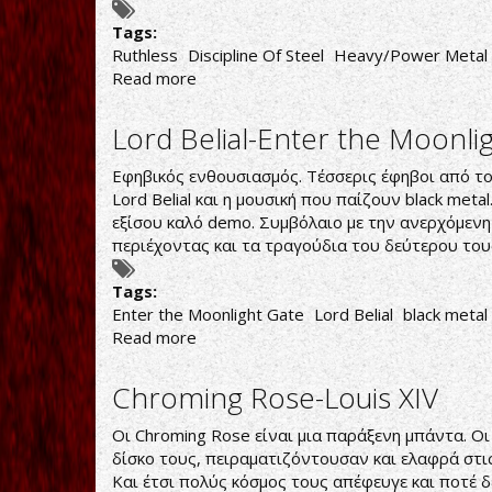
Tags:
Ruthless
Discipline Of Steel
Heavy/Power Metal
Read more
about
Ruthless-
Discipline
Lord Belial-Enter the Moonli
of
Steel
Εφηβικός ενθουσιασμός. Τέσσερις έφηβοι από το
Lord Belial και η μουσική που παίζουν black met
εξίσου καλό demo. Συμβόλαιο με την ανερχόμενη 
περιέχοντας και τα τραγούδια του δεύτερου το
Tags:
Enter the Moonlight Gate
Lord Belial
black metal
Read more
about
Lord
Belial-
Chroming Rose-Louis XIV
Enter
the
Οι Chroming Rose είναι μια παράξενη μπάντα. Οι
Moonlight
δίσκο τους, πειραματιζόντουσαν και ελαφρά στι
Gate
Και έτσι πολύς κόσμος τους απέφευγε και ποτέ 