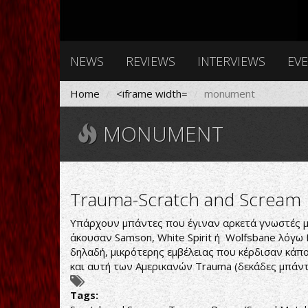
NEWS
REVIEWS
INTERVIEWS
EV
Home
<iframe width=
monument
MONUMENT
Trauma-Scratch and Scream
Υπάρχουν μπάντες που έγιναν αρκετά γνωστές μ
άκουσαν Samson, White Spirit ή Wolfsbane λόγω I
δηλαδή, μικρότερης εμβέλειας που κέρδισαν κάπ
και αυτή των Αμερικανών Trauma (δεκάδες μπάντε
Tags: