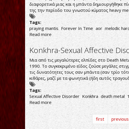
the
διαφορετικά μιας και η μπάντα δημιουργήθηκε πί
World
της την περίοδο του γνωστού κύματος heavy metal
Beyond
Tags:
praying mantis
Forever In Time
aor
melodic har
Read more
about
Praying
Mantis-
Konkhra-Sexual Affective Dis
Forever
In
Μια από τις μεγαλύτερες ελπίδες στο Death Metal
Time
1990. To συγκεκριμένο είδος ζούσε μεγάλες στιγμ
τις δυνατότητες τους σαν μπάντα (σαν τρίο τότε
κιθάρες, μαζί με τα φωνητικά (ήδη αυτός τραγου
Tags:
Sexual Affective Disorder
Konkhra
death metal
Read more
about
Konkhra-
Sexual
first
previous
Affective
Disorder