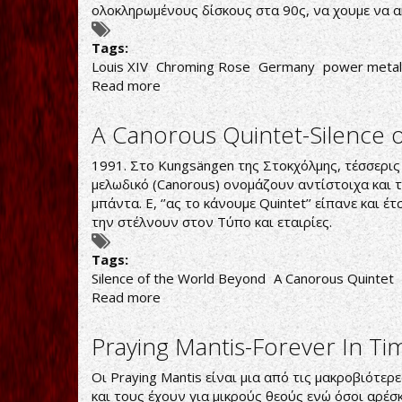
ολοκληρωμένους δίσκους στα 90ς, να χουμε να α
Tags:
Louis XIV
Chroming Rose
Germany
power metal
Read more
about
Chroming
Rose-
A Canorous Quintet-Silence 
Louis
XIV
1991. Στο Kungsängen της Στοκχόλμης, τέσσερις
μελωδικό (Canorous) ονομάζουν αντίστοιχα και 
μπάντα. Ε, ‘’ας το κάνουμε Quintet’’ είπανε και
την στέλνουν στον Τύπο και εταιρίες.
Tags:
Silence of the World Beyond
A Canorous Quintet
Read more
about
A
Canorous
Praying Mantis-Forever In Ti
Quintet-
Silence
Οι Praying Mantis είναι μια από τις μακροβιότερε
of
και τους έχουν για μικρούς θεούς ενώ όσοι αρέ