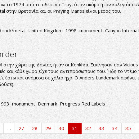
σω το 1974 από τα αδέρφια Troy, όταν ακόμα ήταν κολεγιόπαιδ
 στην Βρετανία και οι Praying Mantis είναι μέρος του.
d rock/metal
United Kingdom
1998
monument
Canyon Internat
order
 στην χώρα της Δανίας ήταν οι Konkhra. Ξεκίνησαν σαν Vicious 
ές και κάθε χώρα είχε τους αντιπρόσωπους του. Ήδη το ντέμο του
), έστω και ανάμεσα σε χάλια ήχο. Ο Anders Lundemark αφήνει 
δούσε).
1993
monument
Denmark
Progress Red Labels
…
27
28
29
30
31
32
33
34
35