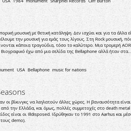
USA
1984
monument
Sharpnel Records
Cliff Burton
ορική μουσική με θετική κατάληψη. Δεν ισχύει και για τα άλλα ε
έλουμε την μουσική για εμάς τους λίγους. Στη Rock μουσική, π
ίνονται κάποια τραγούδια, τόσο το καλύτερο. Μια τρομερή AOR 
. Βιογραφικό έχω από μια σελίδα της Bellaphone αλλά ήταν στα
nument
USA
Bellaphone
music for nations
Seasons
αν οι βίκινγκς να λεηλατούν άλλες χώρες. Η βαναυσότητα είναι 
 από την Ελλάδα, και όμως, πολλές συμμετοχές στο death metal
ς είναι οι Illdisposed. Ιδρύθηκαν το 1991 στο Aarhus και μέ
 τους demo).