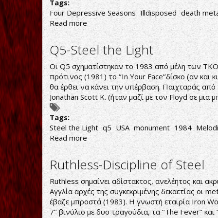
Tags:
Four Depressive Seasons
Illdisposed
death meta
Read more
about
Illdisposed-
Four
Q5-Steel the Light
Depressive
Seasons
Οι Q5 σχηματίστηκαν το 1983 από μέλη των TKO ,
πρότινος (1981) το ‘’In Your Face’’δίσκο (αν και
θα έρθει να κάνει την υπέρβαση. Παιχταράς από τ
Jonathan Scott K. (ήταν μαζί με τον Floyd σε μια 
Tags:
Steel the Light
q5
USA
monument
1984
Melod
Read more
about
Q5-
Steel
Ruthless-Discipline of Steel
the
Light
Ruthless σημαίνει αδίστακτος, ανελέητος και ακ
Αγγλία αρχές της συγκεκριμένης δεκαετίας οι m
έβαζε μπροστά (1983). Η γνωστή εταιρία Iron Wo
7’’ βινύλιο με δυο τραγούδια, τα ‘’The Fever’’ και ‘’