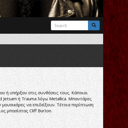
Search
form
Search
ν ή υπήρξαν στις συνθέσεις τους. Κάποιοι
nd Jetsam ή Trauma λόγω Metallica. Μπαντάρες
ν μουσικάρες να επιδείξουν. Τέτοια περίπτωση
ς μπασίστας Cliff Burton.