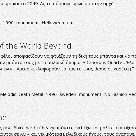
κούμε και το 2049. Ας τα πάρουμε όμως από την αρχή.
1990
monument
Helloween
emi
of the World Beyond
 φίλοι αποφασίζουν να φτιάξουν τη δική τους μπάντα και να π
την μπάντα τους με το απλοικό όνομα…A Canorous Quartet. Έλα 
 έτσι έγινε. Άμεσα κυκλοφορούν το πρώτο τους demo σε κασέτα 
Melodic Death Metal
1996
sweden
monument
No Fashion Re
me
ς μελωδικές hard ‘n’ heavy μπάντες εκεί έξω και μάλιστα με αξι
σκονται σε AOR και γενικότερα μελωδικούς ήχους, τους αγαπάνε