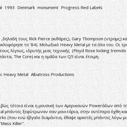
l
1993
Denmark
monument
Progress Red Labels
δηλαδή τους Rick Pierce (κιθάρες), Gary Thompson (ντραμς) κα
 κυκλοφόρησε το ’84). Μελωδικό Heavy Metal με τα όλα του. Οι τρ
ους λίγους, ιδρυτής μιας τεχνικής (Floyd Rose locking tremolo 
μπάντα, The Core) και η ομάδα των Q5 είναι έτοιμη.
ic Heavy Metal
Albatross Productions
ριβώς τέτοια είναι η μουσική των Αμερικανών Powerάδων από τη
etal μπάντες ξεφύτρωναν σαν μανιτάρια, στην αντίπερα όχθη κα
rks (που ενώ έβγαλε διαμάντια, έθαψε αρκετές μπάντες λόγω μι
Mass Killer’’.